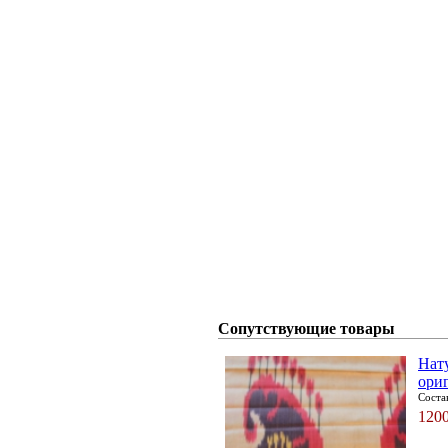
Сопутствующие товары
Нат
ори
Соста
120