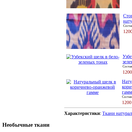
Сто
нат
Соста
120
Узбе
зеле
Соста
120
Нату
кори
гамм
Соста
120
Характеристики
:
Ткани натура
Необычные ткани