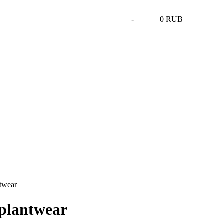
-
0 RUB
ntwear
plantwear