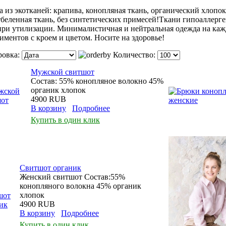
 из экотканей: крапива, конопляная ткань, органический хлопок
тбеленная ткань, без синтетических примесей!Ткани гипоаллер
при утилизации. Минималистичная и нейтральная одежда на каж
иментов с кроем и цветом. Носите на здоровье!
ровка:
Количество:
Мужской свитшот
Состав: 55% конопляное волокно 45%
органик хлопок
4900 RUB
В корзину
Подробнее
Купить в один клик
Свитшот органик
Женский свитшот Состав:55%
конопляного волокна 45% органик
хлопок
4900 RUB
В корзину
Подробнее
Купить в один клик