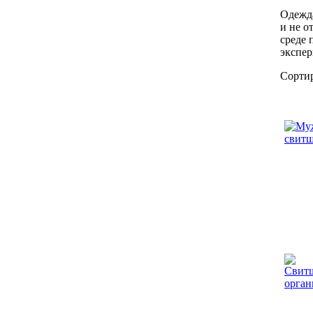
Одежда
и не о
среде 
экспер
Сорти