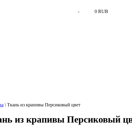
-
0 RUB
ва
\
Ткань из крапивы Персиковый цвет
ань из крапивы Персиковый ц