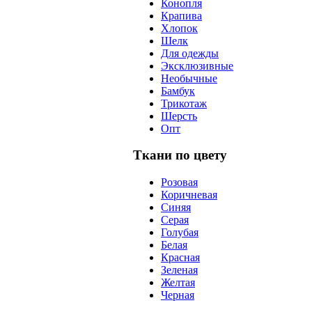
Конопля
Крапива
Хлопок
Шелк
Для одежды
Эксклюзивные
Необычные
Бамбук
Трикотаж
Шерсть
Опт
Ткани по цвету
Розовая
Коричневая
Синяя
Серая
Голубая
Белая
Красная
Зеленая
Желтая
Черная