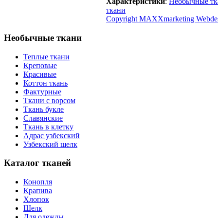
Характеристики
:
Необычные тк
ткани
Copyright MAXXmarketing Webde
Необычные ткани
Теплые ткани
Креповые
Красивые
Коттон ткань
Фактурные
Ткани с ворсом
Ткань букле
Славянские
Ткань в клетку
Адрас узбекский
Узбекский шелк
Каталог тканей
Конопля
Крапива
Хлопок
Шелк
Для одежды