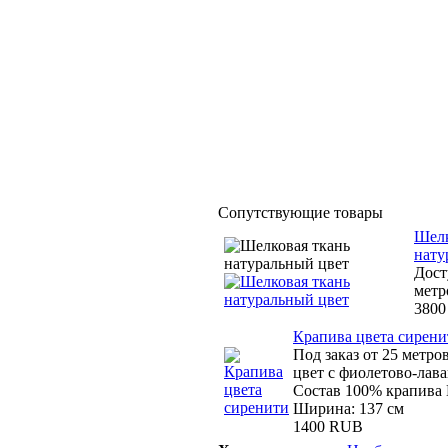
Сопутствующие товары
Шелк
нату
Дост
метр
380
Крапива цвета сирени
Под заказ от 25 метро
цвет с фиолетово-лав
Состав 100% крапива 
Ширина: 137 см
1400 RUB