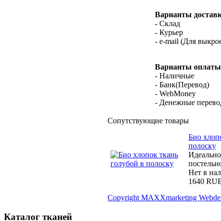
Варианты доставк
- Склад
- Курьер
- e-mail (Для выкро
Варианты оплаты
- Наличные
- Банк(Перевод)
- WebMoney
- Денежные перев
Сопутствующие товары
Био хлоп
полоску
Идеально
постельн
Нет в на
1640 RU
Copyright MAXXmarketing Webde
Каталог тканей