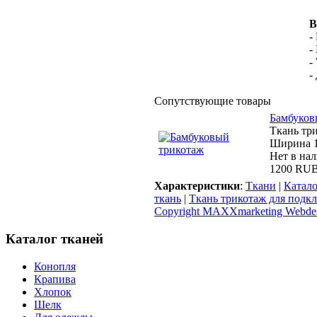
В
-
-
-
-
Сопутствующие товары
Бамбуков
Ткань тр
Ширина 
Нет в на
1200 RU
Характеристики
:
Ткани
|
Катало
ткань
|
Ткань трикотаж для подк
Copyright MAXXmarketing Webde
Каталог тканей
Конопля
Крапива
Хлопок
Шелк