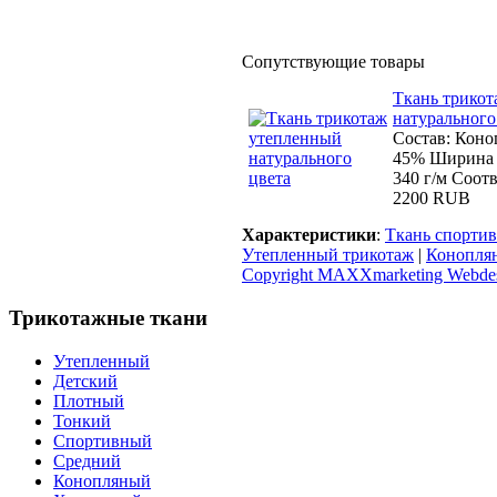
Сопутствующие товары
Ткань трико
натурального
Состав: Коно
45% Ширина 
340 г/м Соот
2200 RUB
Характеристики
:
Ткань спорти
Утепленный трикотаж
|
Конопля
Copyright MAXXmarketing Webde
Трикотажные ткани
Утепленный
Детский
Плотный
Тонкий
Спортивный
Средний
Конопляный