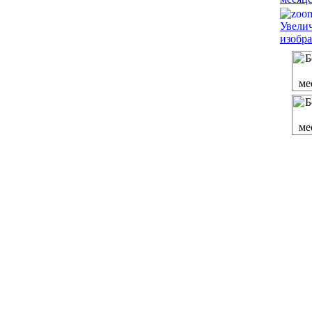
Увели
изобр