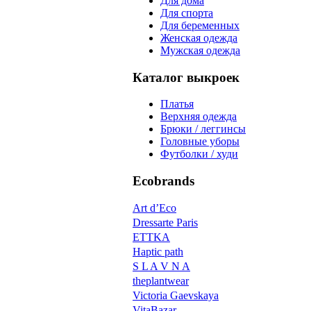
Для дома
Для спорта
Для беременных
Женская одежда
Мужская одежда
Каталог выкроек
Платья
Верхняя одежда
Брюки / леггинсы
Головные уборы
Футболки / худи
Ecobrands
Art d’Eco
Dressarte Paris
ETTKA
Haptic path
S L A V N A
theplantwear
Victoria Gaevskaya
VitaBazar