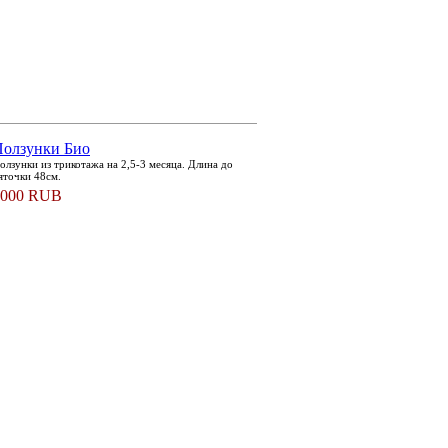
Ползунки Био
олзунки из трикотажа на 2,5-3 месяца. Длина до
яточки 48см.
1000 RUB