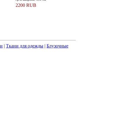
2200 RUB
ни
|
Ткани для одежды
|
Блузочные