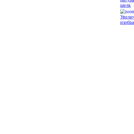
Увели
изобр