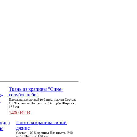
Ткань из крапивы "Сине-
голубое небо"
Идеальна для летней рубашка, платья Состав:
100% крапива Плотность: 140 гр/м Ширина:
137 см
1400 RUB
Плотная крапива синий
джинс
Состав: 100% крапива Плотность: 240
гр/м Ширина: 150 см