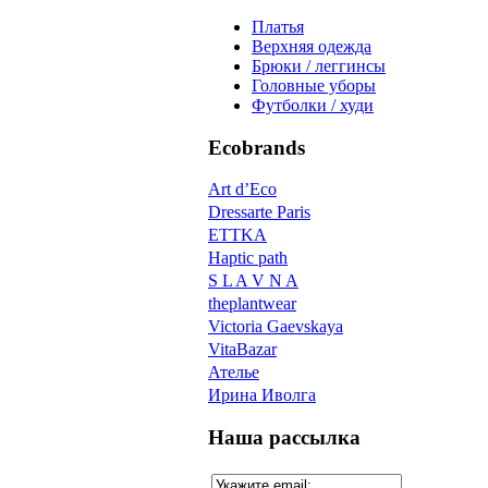
Платья
Верхняя одежда
Брюки / леггинсы
Головные уборы
Футболки / худи
Ecobrands
Art d’Eco
Dressarte Paris
ETTKA
Haptic path
S L A V N A
theplantwear
Victoria Gaevskaya
VitaBazar
Ателье
Ирина Иволга
Наша рассылка