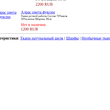
2200 RUB
Адрас цвета фуксии
Ткани ручной работы Состав 70%шелк
30%хлопок Ширина 38см
Нет в наличии
1200 RUB
теристики
:
Ткани натуральный шелк
|
Шарфы
|
Необычные тка