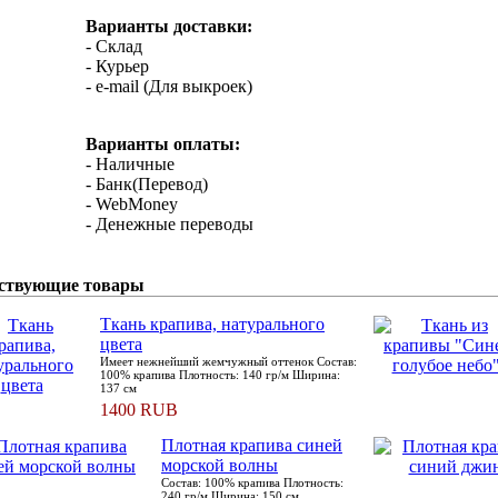
Варианты доставки:
- Склад
- Курьер
- e-mail (Для выкроек)
Варианты оплаты:
- Наличные
- Банк(Перевод)
- WebMoney
- Денежные переводы
ствующие товары
Ткань крапива, натурального
цвета
Имеет нежнейший жемчужный оттенок Состав:
100% крапива Плотность: 140 гр/м Ширина:
137 см
1400 RUB
Плотная крапива синей
морской волны
Состав: 100% крапива Плотность:
240 гр/м Ширина: 150 см