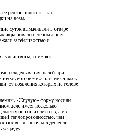
лее редкое полотно – так
ки на возы.
ение суток вымачивали в отваре
рых окрашивали в черный цвет
ражали затейливостью и
овымдействием, снимают
нами и заделывания щелей при
апочки, которые носили, не снимая,
ки, от появления которых на голове
я одежды. «Жгучую» форму носили
амом деле имеет несколько
лается она не из листьев, а из
учшей теплопроводностью, чем
из крапивы значительно дешевле
ую среду.