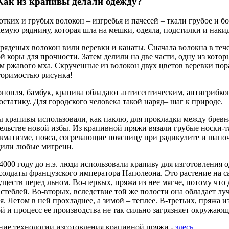
Как из крапивы делали одежду?
отких и грубых волокон – изгребья и пачесей – ткали грубое и бо
емую ряднину, которая шла на мешки, одеяла, подстилки и накид
ряденых волокон вили веревки и канаты. Сначала волокна в теч
й коры для прочности. Затем делили на две части, одну из кото
м ржавого мха. Скрученные из волокон двух цветов веревки по
торимостью рисунка!
онопля, бамбук, крапива обладают антисептическим, антигрибк
остатику. Для городского человека такой наряд– шаг к природе.
 крапивы использовали, как паклю, для прокладки между брев
ельстве новой избы. Из крапивной пряжи вязали грубые носки-т
вматизме, пояса, согревающие поясницу при радикулите и шапоч
дили любые мигрени.
4000 году до н.э. люди использовали крапиву для изготовлени
солдаты французского императора Наполеона. Это растение на с
ществ перед льном. Во-первых, пряжа из нее мягче, потому что де
стеблей. Во-вторых, вследствие той же полости она обладает л
я. Летом в ней прохладнее, а зимой – теплее. В-третьих, пряжа 
й и процесс ее производства не так сильно загрязняет окружающ
ие технологии изготовления крапивной пряжи -
здесь