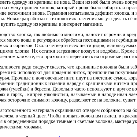
елать одежду из крапивы не нова. Вещи из неё были очень попу
й на смену пришел хлопок, который проще было собирать и пря
иве вспомнили вновь. Германия испытывала дефицит хлопка, и 
ы. Новые разработки в технологиях плетения могут сделать её 
купить одежду из крапивы в интернет магазине.
одство хлопка, так любимого многими, наносит огромный вред
тся много воды и регулярная обработка пестицидами и гербици
мых и сорняков. Около четверти всех пестицидов, используемых 
циями хлопка. Их остатки загрязняют воздух и водоёмы. Кроме т
лённом климате, его приходится перевозить на огромные рассто
дливости ради следует сказать, что крапивные волокна были за
ремя их используют для прядения ниток, предпочитая покупны
рья. Прочные и долговечные нити идут на плетение сумок, кор
влении традиционных изделий наряду с крапивными нитями при
ржи (тувейки) и береста. Довольно часто используют и другое в
ях и гарях, - кипрей узколистый, называемый в народе иван-чае
 чая осторожно снимают кожицу, разделяют ее на волокна, сушат
заготовленного материала окрашивают отваром собранного на б
железа, в черный цвет. Чтобы придать волокнам глянец, в крас
я в определенном порядке темные и светлые волокна, мастера у
рическими узорами.