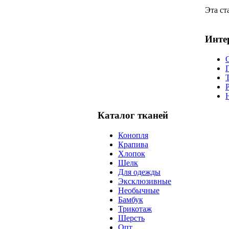
Эта ст
Интер
Р
Каталог тканей
Конопля
Крапива
Хлопок
Шелк
Для одежды
Эксклюзивные
Необычные
Бамбук
Трикотаж
Шерсть
Опт