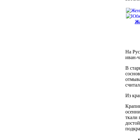
Же
На Рус
иван-ч
В стар
соснов
отмыва
считал
Из кра
Крапив
осенни
ткали 
достой
подкра