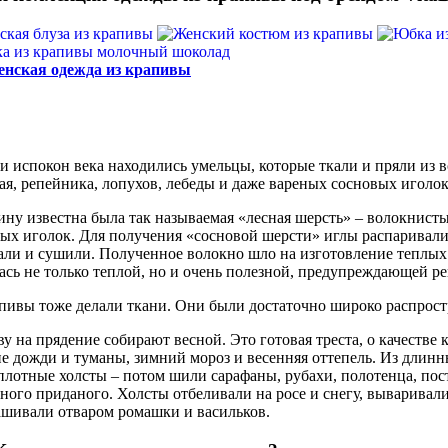
нская одежда из крапивы
и испокон века находились умельцы, которые ткали и пряли из вс
ая, репейника, лопухов, лебеды и даже вареных сосновых иголок
ину известна была так называемая «лесная шерсть» – волокнист
ых иголок. Для получения «сосновой шерсти» иглы распаривали
ли и сушили. Полученное волокно шло на изготовление теплых
ась не только теплой, но и очень полезной, предупреждающей р
пивы тоже делали ткани. Они были достаточно широко распрос
у на прядение собирают весной. Это готовая треста, о качестве 
е дожди и туманы, зимний мороз и весенняя оттепель. Из длинн
плотные холсты – потом шили сарафаны, рубахи, полотенца, пост
ного приданого. Холсты отбеливали на росе и снегу, вываривали
шивали отваром ромашки и васильков.