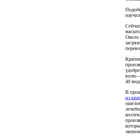
Подобн
научил
Сейчас
масшта
Около 
загряз
перево
Крапив
произв
удобре
волю –
40 вид
В прош
из кр
ошелом
лечебн
коллек
произв
которы
эконом