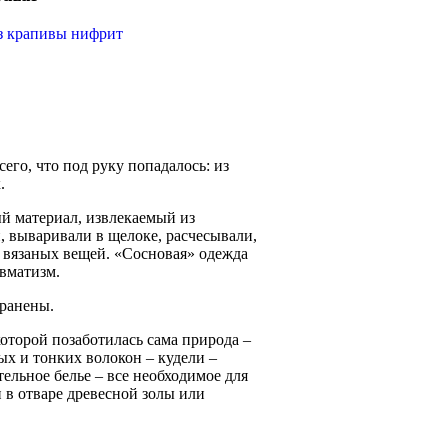
его, что под руку попадалось: из
.
ый материал, извлекаемый из
, вываривали в щелоке, расчесывали,
 вязаных вещей. «Сосновая» одежда
евматизм.
транены.
которой позаботилась сама природа –
ых и тонких волокон – кудели –
ельное белье – все необходимое для
 в отваре древесной золы или