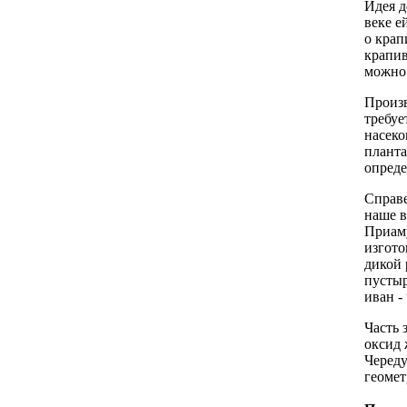
Идея д
веке е
о крап
крапив
можно 
Произв
требуе
насеко
планта
опреде
Справе
наше в
Приаму
изгото
дикой 
пустыр
иван -
Часть 
оксид 
Череду
геомет