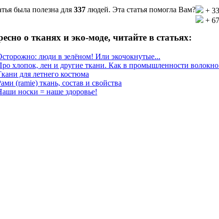
атья была полезна для
337
людей. Эта статья помогла Вам?
+ 3
+ 6
есно о тканях и эко-моде, читайте в статьях:
Осторожно: люди в зелёном! Или экочокнутые...
Про хлопок, лен и другие ткани. Как в промышленности волокно
Ткани для летнего костюма
ами (ramie) ткань, состав и свойства
Наши носки = наше здоровье!