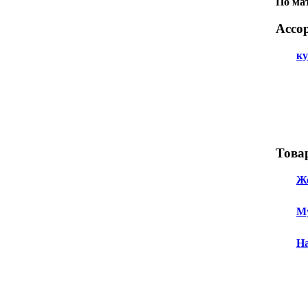
По ма
Ассо
ку
Това
Же
Му
На