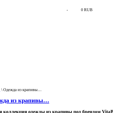
-
0 RUB
и
\
Одежда из крапивы…
жда из крапивы…
я коллекция одежды из крапивы под брендом Vita