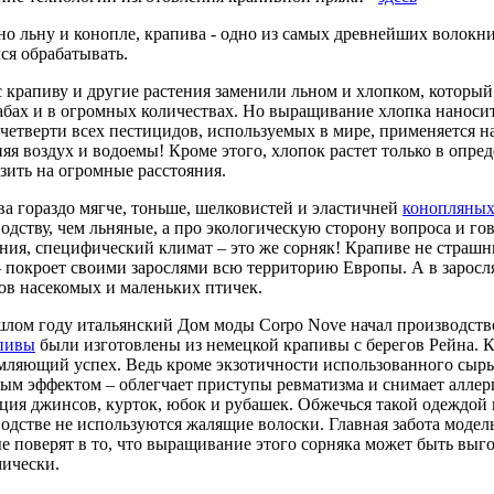
о льну и конопле, крапива - одно из самых древнейших волокни
ся обрабатывать.
 крапиву и другие растения заменили льном и хлопком, котор
бах и в огромных количествах. Но выращивание хлопка наноси
четверти всех пестицидов, используемых в мире, применяется на
няя воздух и водоемы! Кроме этого, хлопок растет только в опре
зить на огромные расстояния.
а гораздо мягче, тоньше, шелковистей и эластичней
конопляны
одству, чем льняные, а про экологическую сторону вопроса и го
ния, специфический климат – это же сорняк! Крапиве не страшны
 покроет своими зарослями всю территорию Европы. А в заросля
ов насекомых и маленьких птичек.
лом году итальянский Дом моды Corpo Nove начал производст
апивы
были изготовлены из немецкой крапивы с берегов Рейна. 
ляющий успех. Ведь кроме экзотичности использованного сырь
ым эффектом – облегчает приступы ревматизма и снимает алле
ция джинсов, курток, юбок и рубашек. Обжечься такой одеждой 
одстве не используются жалящие волоски. Главная забота модель
е поверят в то, что выращивание этого сорняка может быть выго
ически.