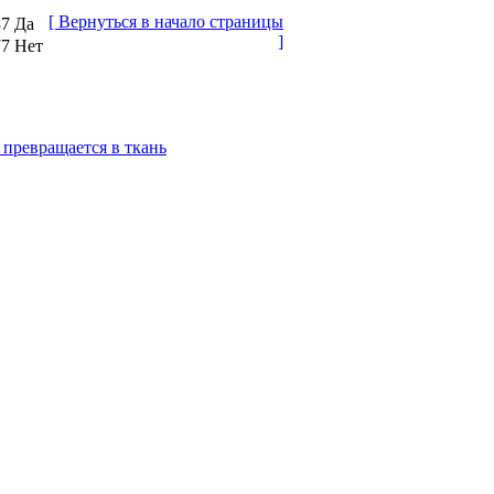
[ Вернуться в начало страницы
37 Да
]
77 Нет
 превращается в ткань