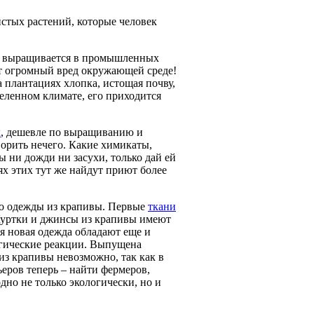
стых растений, которые человек
ый выращивается в промышленных
т огромный вред окружающей среде!
 плантациях хлопка, истощая почву,
деленном климате, его приходится
х
, дешевле по выращиванию и
ворить нечего. Какие химикаты,
 ни дожди ни засухи, только дай ей
х этих тут же найдут приют более
во одежды из крапивы. Первые
ткани
Куртки и джинсы из крапивы имеют
я новая одежда обладают еще и
ргические реакции. Выпущена
из крапивы невозможно, так как в
еров теперь – найти фермеров,
дно не только экологически, но и