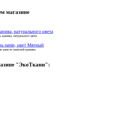
ем магазине
ь крапива, натурального цвета
нь рами из азиатской крапивы
газине "ЭкоТкани":