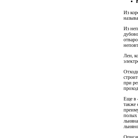
Из кор
называ
Из неп
дубово
отваро
непов
Лен, к
электр
Отходы
строит
при ре
прохо
Еще в 
также 
преиму
полых 
льняна
льняно
Описан