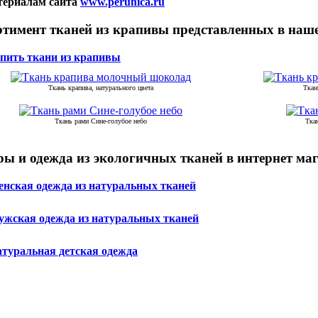
териалам сайта
www.perunica.ru
ртимент тканей из крапивы представленных в наш
пить ткани из крапивы
Ткань крапива, натурального цвета
Ткан
Ткань рами Сине-голубое небо
Тка
ры и одежда из экологичных тканей в интернет ма
нская одежда из натуральных тканей
жская одежда из натуральных тканей
туральная детская одежда