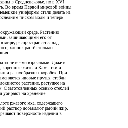
лярны в Средневековье, но в XVI
сть. Во время Первой мировой войны
немецкие униформы стали делать из
последним писком моды и теперь
 окружающей среде. Растению
дами, защищающими его от
в мире, распространяется над
ого, хлопок растёт только в
яния.
быты не всеми взрослыми. Даже в
м, коренные жители Камчатки и
зин и разнообразных коробок. При
меняются ивовые прутья, стебли
олокнистое растение, растущее на
м. С заготовленных осенью стеблей
 и убирают на хранение.
олоте ржавого мха, содержащего
ящий раствор добавляют рыбий жир.
крашают поверхность изделий в