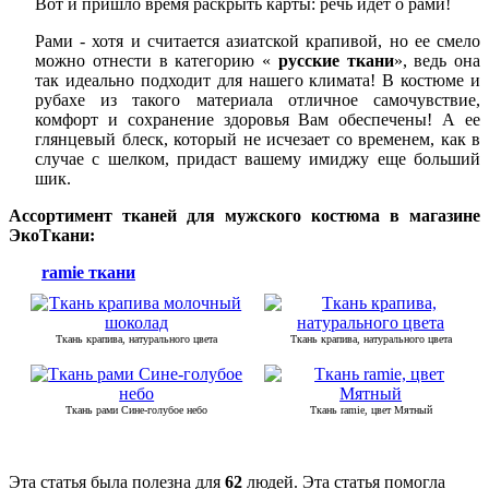
Вот и пришло время раскрыть карты: речь идет о рами!
Рами - хотя и считается азиатской крапивой, но ее смело
можно отнести в категорию «
русские ткани
», ведь она
так идеально подходит для нашего климата! В костюме и
рубахе из такого материала отличное самочувствие,
комфорт и сохранение здоровья Вам обеспечены! А ее
глянцевый блеск, который не исчезает со временем, как в
случае с шелком, придаст вашему имиджу еще больший
шик.
Ассортимент тканей для мужского костюма в магазине
ЭкоТкани:
ramie ткани
Ткань крапива, натурального цвета
Ткань крапива, натурального цвета
Ткань рами Сине-голубое небо
Ткань ramie, цвет Мятный
Эта статья была полезна для
62
людей. Эта статья помогла