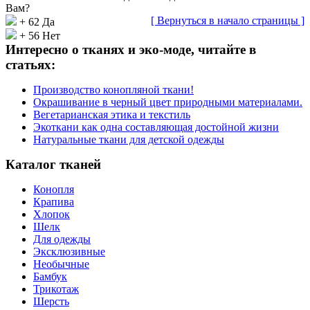
Вам?
[ Вернуться в начало страницы ]
+ 62 Да
+ 56 Нет
Интересно о тканях и эко-моде, читайте в
статьях:
Производство конопляной ткани!
Окрашивание в черный цвет природными материалами.
Вегетарианская этика и текстиль
Экоткани как одна составляющая достойной жизни
Натуральные ткани для детской одежды
Каталог тканей
Конопля
Крапива
Хлопок
Шелк
Для одежды
Эксклюзивные
Необычные
Бамбук
Трикотаж
Шерсть