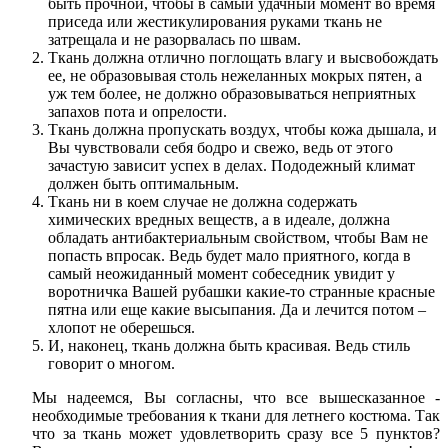
быть прочной, чтобы в самый удачный момент во время
приседа или жестикулирования руками ткань не
затрещала и не разорвалась по швам.
Ткань должна отлично поглощать влагу и высвобождать
ее, не образовывая столь нежеланных мокрых пятен, а
уж тем более, не должно образовываться неприятных
запахов пота и опрелости.
Ткань должна пропускать воздух, чтобы кожа дышала, и
Вы чувствовали себя бодро и свежо, ведь от этого
зачастую зависит успех в делах. Пододежный климат
должен быть оптимальным.
Ткань ни в коем случае не должна содержать
химических вредных веществ, а в идеале, должна
обладать антибактериальным свойством, чтобы Вам не
попасть впросак. Ведь будет мало приятного, когда в
самый неожиданный момент собеседник увидит у
воротничка Вашей рубашки какие-то странные красные
пятна или еще какие высыпания. Да и лечится потом –
хлопот не оберешься.
И, наконец, ткань должна быть красивая. Ведь стиль
говорит о многом.
Мы надеемся, Вы согласны, что все вышесказанное -
необходимые требования к ткани для летнего костюма. Так
что за ткань может удовлетворить сразу все 5 пунктов?