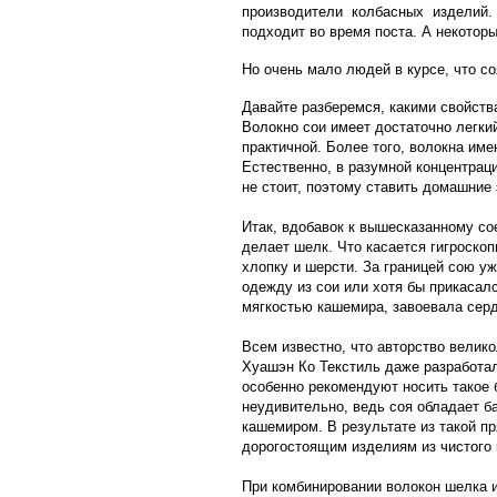
производители колбасных изделий. 
подходит во время поста. А некотор
Но очень мало людей в курсе, что со
Давайте разберемся, какими свойства
Волокно сои имеет достаточно легки
практичной. Более того, волокна и
Естественно, в разумной концентраци
не стоит, поэтому ставить домашние
Итак, вдобавок к вышесказанному сое
делает шелк. Что касается гигроскоп
хлопку и шерсти. За границей сою уж
одежду из сои или хотя бы прикасалс
мягкостью кашемира, завоевала серд
Всем известно, что авторство велик
Хуашэн Ко Текстиль даже разработал
особенно рекомендуют носить такое 
неудивительно, ведь соя обладает 
кашемиром. В результате из такой п
дорогостоящим изделиям из чистого
При комбинировании волокон шелка и