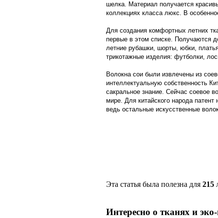
шелка. Материал получается красивы
коллекциях класса люкс. В особеннос
Для создания комфортных летних тка
первые в этом списке. Получаются 
летние рубашки, шорты, юбки, плать
трикотажные изделия: футболки, лоси
Волокна сои были извлечены из соев
интеллектуальную собственность Кит
сакральное знание. Сейчас соевое в
мире. Для китайского народа патент
ведь остальные искусственные волок
Эта статья была полезна для
215
л
Интересно о тканях и эко-