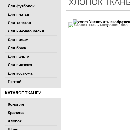
ХЛОПОК ТКАНЬ
Для футболок
Для платья
Увеличить изображе
Для халатов
Для нижнего белья
Для пижам
Для брюк
Для пальто
Для пиджака
Для костюма
Почтой
КАТАЛОГ ТКАНЕЙ
Конопля
Крапива
Хлопок
Шелк