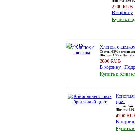
Ширина: 150 см
2200 RUB
В корзину
Купить в о
Хлопок с шелко
Состав::63% органик х
Ширина:138см Плотнос
3800 RUB
В корзину
Подр
Купить в один к
Конопля
цвет
Состав: Кон
Ширина 146 
4200 RU
В корзин
Купить в