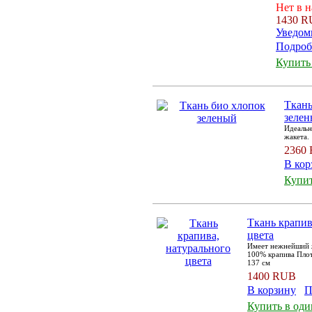
Нет в 
1430 
Уведом
Подроб
Купить
Ткань
зеле
Идеальн
жакета.
2360
В кор
Купит
Ткань крапив
цвета
Имеет нежнейший 
100% крапива Плот
137 см
1400 RUB
В корзину
П
Купить в оди