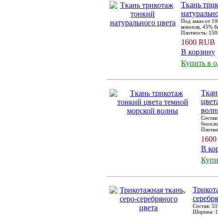
Ткань три
натурально
Под заказ от 1
конопля, 45% 
Плотность: 150г
1600 RUB
В корзину
Купить в 
Ткан
цвет
вол
Состав
биохло
Плотнос
1600
В ко
Купи
Трикота
серебря
Состав: 5
Ширина: 16