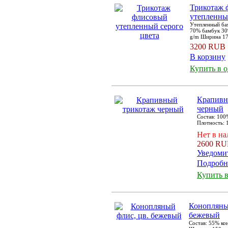
Трикотаж 
утепленны
Утепленный ба
70% бамбук 30
g/m Ширина 1
3200 RUB
В корзину
Купить в 
Крапивн
черный
Состав: 100
Плотность: 
Нет в н
2600 R
Уведоми
Подробн
Купить в
Конопляны
бежевый
Состав: 55% ко