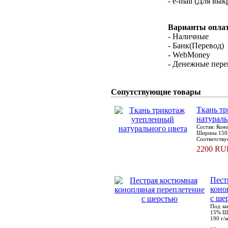
- e-mail (Для вык
Варианты опла
- Наличные
- Банк(Перевод)
- WebMoney
- Денежные пер
Сопутствующие товары
Ткань т
натураль
Состав: Кон
Ширина 150 
Соответств
2200 RU
Пест
коно
с ше
Под за
15% Ши
190 г/