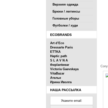
Верхняя одежда
Брюки / леггинсы
Головные уборы
Футболки / худи
ECOBRANDS
Art d’Eco
Dressarte Paris
ETTKA
Haptic path
S L A V N A
theplantwear
Сопу
Victoria Gaevskaya
VitaBazar
Ателье
Ирина Иволга
НАША РАССЫЛКА