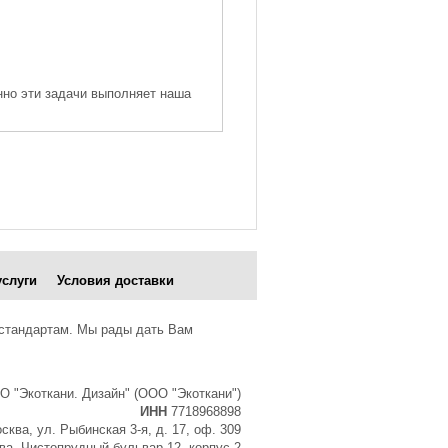
нно эти задачи выполняет наша
услуги
Условия доставки
 стандартам. Мы рады дать Вам
О "Экоткани. Дизайн" (ООО "Экоткани")
ИНН
7718968898
сква, ул. Рыбинская 3-я, д. 17, оф. 309
а, Чистопрудный бульвар 12, корпус 2