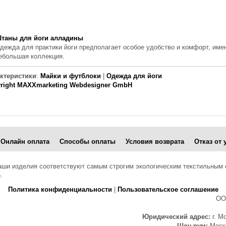
таны для йоги алладины
дежда для практики йоги предполагает особое удобство и комфорт, име
ебольшая коллекция.
ктеристики
:
Майки и футблоки
|
Одежда для йоги
right MAXXmarketing Webdesigner GmbH
Онлайн оплата
Способы оплаты
Условия возврата
Отказ от 
наши изделия соответствуют самым строгим экологическим текстильным
.
Политика конфиденциальности
|
Пользовательское соглашение
ОО
Юридический адрес:
г. Мо
Шоу-рум:
Москв