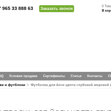
0
Тов
7 965 33 888 63
Заказать звонок
В кор
AQ
Условия продажи
Сертификаты
Статьи
Контакты
С
ки и футблоки
\
Футболка для йоги цвета глубокой морской