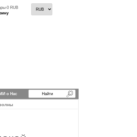
ары
-
0 RUB
зину
МИ о Нас
 волны