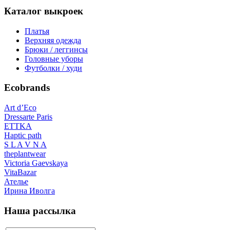
Каталог выкроек
Платья
Верхняя одежда
Брюки / леггинсы
Головные уборы
Футболки / худи
Ecobrands
Art d’Eco
Dressarte Paris
ETTKA
Haptic path
S L A V N A
theplantwear
Victoria Gaevskaya
VitaBazar
Ателье
Ирина Иволга
Наша рассылка