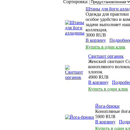
Сортировка:
Штаны для йоги алла
Одежда для практики 
особое удобство и ко
задачи выполняет на
коллекция.
3000 RUB
В корзину
Подробне
Купить в один клик
Свитшот органик
Женский свитшот С
конопляного волокн
хлопок
4900 RUB
В корзину
Подробн
Купить в один клик
Йога-брюки
Конопляные йога
5900 RUB
В корзину
Подр
Купить в один к