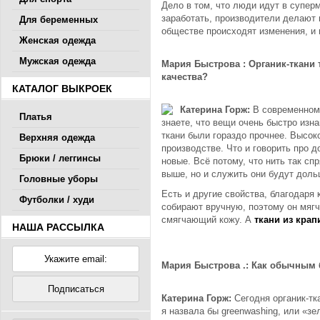
Дело в том, что люди идут в суперм
заработать, производители делают в
Для беременных
обществе происходят изменения, и 
Женская одежда
Мужская одежда
Мария Быстрова : Органик-ткани 
качества?
КАТАЛОГ ВЫКРОЕК
Катерина Горж:
В современном 
Платья
знаете, что вещи очень быстро изн
ткани были гораздо прочнее. Высок
Верхняя одежда
производстве. Что и говорить про д
Брюки / леггинсы
новые. Всё потому, что нить так спр
выше, но и служить они будут доль
Головные уборы
Есть и другие свойства, благодаря
Футболки / худи
собирают вручную, поэтому он мягч
смягчающий кожу. А
ткани из кра
НАША РАССЫЛКА
Мария Быстрова .: Как обычным 
Катерина Горж:
Сегодня органик-т
я назвала бы greenwashing, или «зе