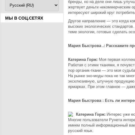
бренды, но на деле они лишь улучш
жертвует деньги некоммерческим ор
интересуют широкий круг потребите
МЫ В СОЦ.СЕТЯХ
Другое направление — это когда ко
высоких экологических стандартов.
теме экологии, готовых сделать ос
Мария Быстрова .: Расскажите пр
Катерина Горж:
Моя первая колле
Работая с этими тканями, я почувс
пор органик-ткани — это моя судьб
На рынке эко-моды пока не так мно
эксклюзивную, штучную продукцию 
ярмарках. При этом главное — даже
Мария Быстрова : Есть ли интере
Катерина Горж:
Интерес уже ест
Многие пользователи Рунета интере
имеем полный информационный вакуу
русский язык.