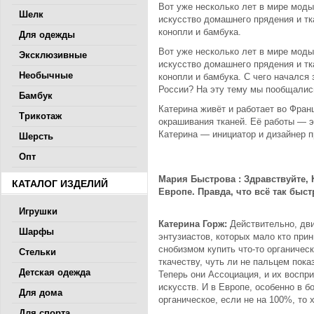
Вот уже несколько лет в мире мод
Шелк
искусство домашнего прядения и тк
конопли и бамбука.
Для одежды
Вот уже несколько лет в мире мод
Эксклюзивные
искусство домашнего прядения и тк
Необычные
конопли и бамбука. С чего начался 
России? На эту тему мы пообщали
Бамбук
Катерина живёт и работает во Франц
Трикотаж
окрашивания тканей. Её работы — 
Катерина — инициатор и дизайнер 
Шерсть
Опт
Мария Быстрова : Здравствуйте, 
КАТАЛОГ ИЗДЕЛИЙ
Европе. Правда, что всё так быс
Игрушки
Катерина Горж:
Действительно, дви
Шарфы
энтузиастов, которых мало кто при
снобизмом купить что-то органиче
Стельки
ткачеству, чуть ли не пальцем пок
Детская одежда
Теперь они Ассоциация, и их воспр
искусств. И в Европе, особенно в 
Для дома
органическое, если не на 100%, то 
Для спорта