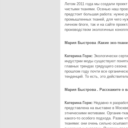
Летом 2011 года мы создали проект
чистыми тканями. Осенью наш прое
предстоит большая работа: нужно р
промышленных тканей, для чего ну
личном блоге, так и на сайте проек
производством экологичных конопля
Мария Быстрова :Какие эко-ткан
Катерина Горж:
Экологически серти
индустрии моды существуют понятие
главных трендах грядущего сезона: 
прошлом году почти все органическ
тенденций. То есть, это действител
Мария Быстрова . Расскажите о 
Катерина Горж:
Недавно я разработ
представлена на выставке в Москве
этническими мотивами. Органик-тка
какого-то особого подхода. Разве 
тканями: они очень сильно осыпают